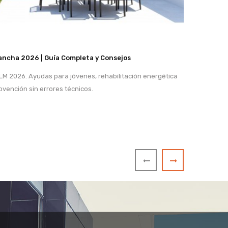
ancha 2026 | Guía Completa y Consejos
Menos 
qué ca
LM 2026. Ayudas para jóvenes, rehabilitación energética
Ayudas 
vención sin errores técnicos.
jóvenes