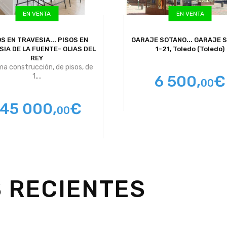
EN VENTA
EN VENTA
S EN TRAVESIA...
PISOS EN
GARAJE SOTANO...
GARAJE 
IA DE LA FUENTE- OLIAS DEL
1-21, Toledo (Toledo)
REY
ma construcción, de pisos, de
1,...
6 500,
€
00
145 000,
€
00
 RECIENTES