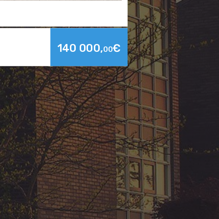
 LA...
11 VIVIENDAS ADOSADA
145 000,
€
00