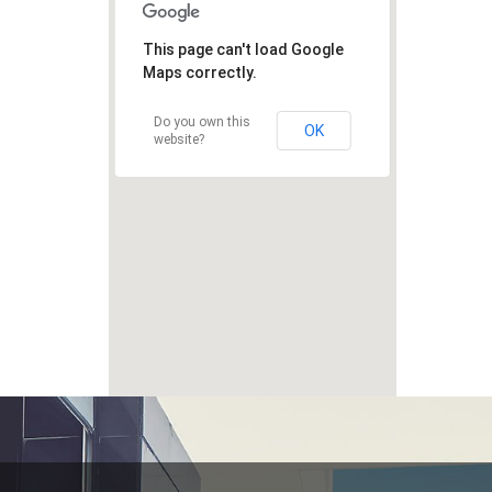
This page can't load Google
Maps correctly.
Do you own this
OK
website?