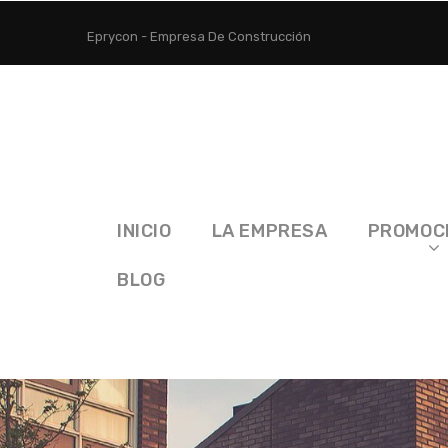
Eprycon - Empresa De Construcción
INICIO
LA EMPRESA
PROMOC
BLOG
Inicio
Obras Públicas
Paseo del Tránsito, Park