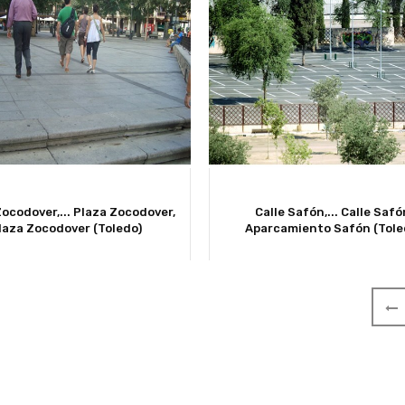
ocodover,...
Plaza Zocodover,
Calle Safón,...
Calle Safó
laza Zocodover (Toledo)
Aparcamiento Safón (Tole