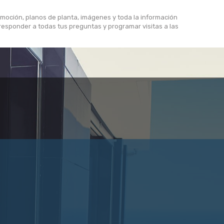
omoción, planos de planta, imágenes y toda la información
sponder a todas tus preguntas y programar visitas a las
Mostrando 1 - 10 de 10 items