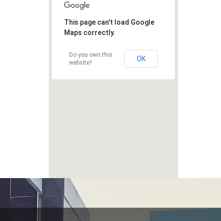
This page can't load Google
Maps correctly.
Do you own this
OK
website?