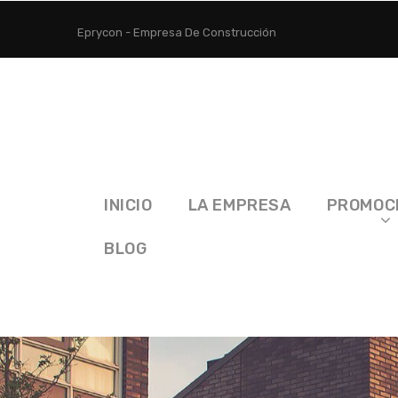
Eprycon - Empresa De Construcción
INICIO
LA EMPRESA
PROMOC
BLOG
Inicio
Obras Públicas
Calle Safón, Aparcamien