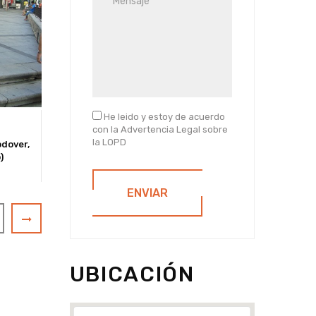
He leido y estoy de acuerdo
con la Advertencia Legal sobre
la LOPD
dover,
Puerta del Sol,...
Puerta del Sol,
Calle S
)
Peatonalización de Puerta del Sol
Aparca
(Toledo)
ENVIAR
UBICACIÓN