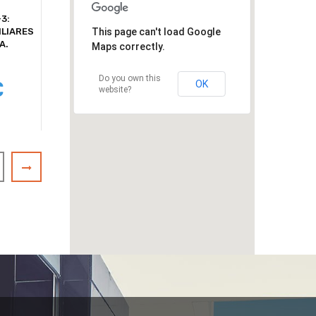
3:
GARAJE SOTANO...
GARAJE SOTANO 1-
7 VIVIEND
ILIARES
21, Toledo (Toledo)
PUERTA
This page can't load Google
A.
Maps correctly.
6 500,
€
00
Do you own this
€
1
OK
website?