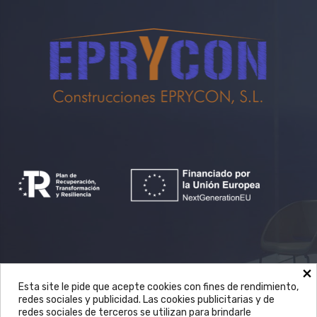
×
Avda. Castilla la Mancha, 70 nave 1 en
Esta site le pide que acepte cookies con fines de rendimiento,
redes sociales y publicidad. Las cookies publicitarias y de
Mocejón (Toledo)
redes sociales de terceros se utilizan para brindarle