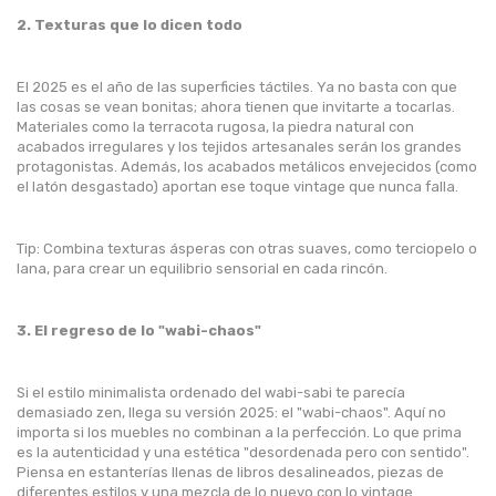
2. Texturas que lo dicen todo
El 2025 es el año de las superficies táctiles. Ya no basta con que
las cosas se vean bonitas; ahora tienen que invitarte a tocarlas.
Materiales como la terracota rugosa, la piedra natural con
acabados irregulares y los tejidos artesanales serán los grandes
protagonistas. Además, los acabados metálicos envejecidos (como
el latón desgastado) aportan ese toque vintage que nunca falla.
Tip: Combina texturas ásperas con otras suaves, como terciopelo o
lana, para crear un equilibrio sensorial en cada rincón.
3. El regreso de lo "wabi-chaos"
Si el estilo minimalista ordenado del wabi-sabi te parecía
demasiado zen, llega su versión 2025: el "wabi-chaos". Aquí no
importa si los muebles no combinan a la perfección. Lo que prima
es la autenticidad y una estética "desordenada pero con sentido".
Piensa en estanterías llenas de libros desalineados, piezas de
diferentes estilos y una mezcla de lo nuevo con lo vintage.