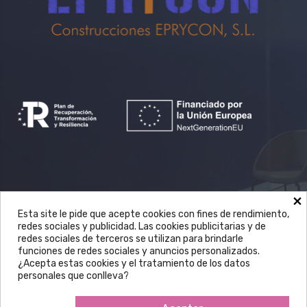
×
Avda. Castilla la Mancha, 70 nave 1 en
Esta site le pide que acepte cookies con fines de rendimiento,
redes sociales y publicidad. Las cookies publicitarias y de
Mocejón (Toledo)
redes sociales de terceros se utilizan para brindarle
funciones de redes sociales y anuncios personalizados.
925 360 236
¿Acepta estas cookies y el tratamiento de los datos
personales que conlleva?
info@eprycon.es