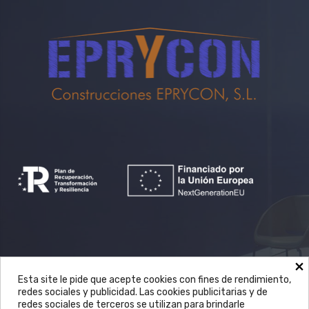
×
Avda. Castilla la Mancha, 70 nave 1 en
Esta site le pide que acepte cookies con fines de rendimiento,
redes sociales y publicidad. Las cookies publicitarias y de
Mocejón (Toledo)
redes sociales de terceros se utilizan para brindarle